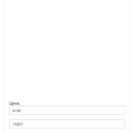
Производитель
Все
Сезонность
Зима
41
Тип зимних шин
для мягкой зимы
41
Назначение
легковой
41
Шипы
Нешипованная
41
Цена