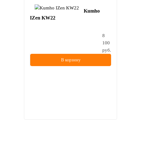
Kumho
IZen KW22
8
100
руб.
В корзину