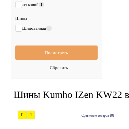
легковой
1
Шипы
Шипованная
1
Посмотреть
Сбросить
Шины Kumho IZen KW22 в
Сравнение товаров (0)